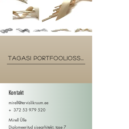
Tagasi portfooliosse
Kontakt
mirell@tervislikruum.ee
+
372 53 979 520
Mirell Ülle
Diplomeeritud sisearhitekt, tase 7