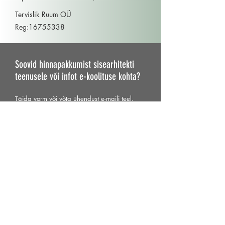
Tervislik Ruum OÜ
Reg:
16755338
Soovid hinnapakkumist sisearhitekti
teenusele või
infot e-koolituse kohta?
äida vorm või võta ühendust e-maili teel.
T
Eesnimi
Perenimi
Email
Sõnum