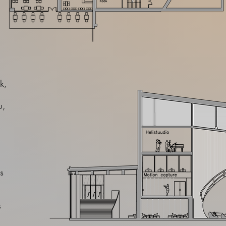
k,
u,
s
s