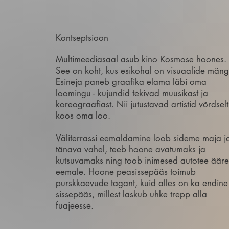
Kontseptsioon
Multimeediasaal asub kino Kosmose hoones.
See on koht, kus esikohal on visuaalide mäng
Esineja paneb graafika elama läbi oma
loomingu - kujundid tekivad muusikast ja
koreograafiast. Nii jutustavad artistid võrdselt
koos oma loo.
Väliterrassi eemaldamine loob sideme maja j
tänava vahel, teeb hoone avatumaks ja
kutsuvamaks ning toob inimesed autotee ääre
eemale. Hoone peasissepääs toimub
purskkaevude tagant, kuid alles on ka endine
sissepääs, millest laskub uhke trepp alla
fuajeesse.