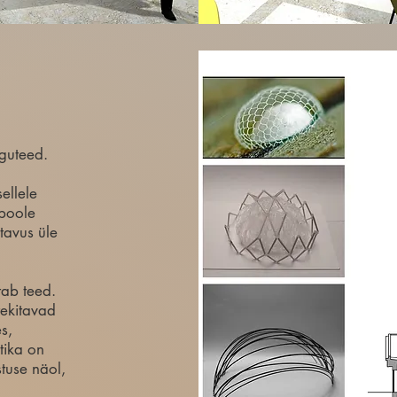
iguteed.
ellele
 poole
tavus üle
tab teed.
tekitavad
s,
tika on
stuse näol,