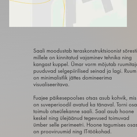
Saali moodustab teraskonstruktsioonist sõresti
millele on kinnitatud vajaminev tehnika ning
kangast kuppel. Ümar vorm mõjutab ruumitaj
puuduvad selgepiirilised seinad ja lagi. Ruum
on minimalistlik jättes domineerima
visualiseeritava.
Fuajee päikesepoolses otsas asub kohvik, mis
on suveperioodil avatud ka tänaval. Torni osa
toimub otseülekanne saali. Saal asub hoone
keskel ning ülejäänud tegevused toimuvad
ümber selle perimeetri. Hoone tagumises osa
on prooviruumid ning IT-töökohad.