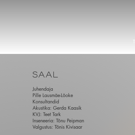
saal
Juhendaja
Pille Lausmäe-Lõoke
Konsultandid
Akustika: Gerda Kaasik
KVJ: Teet Tark
Inseneeria: Tõnu Peipman
Valgustus: Tõnis Kivisaar