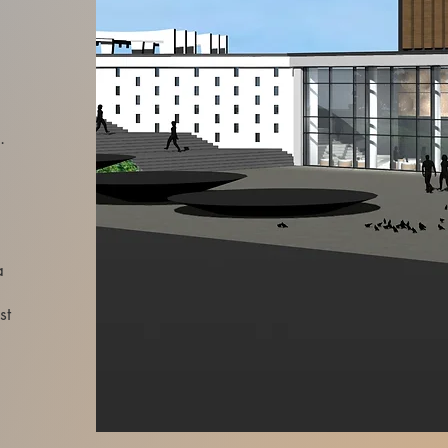
.
a
st