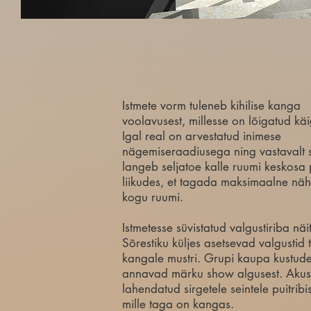
Istmete vorm tuleneb kihilise kanga
voolavusest, millesse on lõigatud kä
Igal real on arvestatud inimese
nägemiseraadiusega ning vastavalt s
langeb seljatoe kalle ruumi keskosa
liikudes, et tagada maksimaalne näh
kogu ruumi.
Istmetesse süvistatud valgustiriba näi
Sõrestiku küljes asetsevad valgustid 
kangale mustri. Grupi kaupa kustude
annavad märku show algusest. Akus
lahendatud sirgetele seintele puitribi
mille taga on kangas.