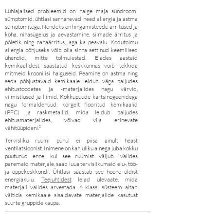
Lühiajalised probleemid on haige maja sündroomi
sümptomid, ühtlasi sarnanevad need allergia ja astma
sümptomitega. Nendeks on hingamisteede ärritused ja
köha, ninasügelus ja aevastamine, silmade ärritus ja
põletik ning nahaärritus, aga ka peavalu. Kodutolmu
allergia põhjuseks võib olla sinna settinud keemilised
ühendid, mitte tolmulestad. Elades aastaid
kemikaalidest saastatud keskkonnas võib tekkida
mitmeid kroonilisi haiguseid. Peamine on astma ning
seda põhjustavaid kemikaale leidub väga paljudes
ehitustoodetes ja -materjalides nagu värvid,
viimistlused ja liimid. Kokkupuude kartsinogeenidega
nagu formaldehüüd, kõrgelt flooritud kemikaalid
(PFC) ja raskmetallid, mida leidub paljudes
ehitusmaterjalides, võivad viia erinevate
vähitüüpideni.²
Tervisliku ruumi puhul ei piisa ainult heast
ventilatsioonist. Inimene on kahjuliku ainega juba kokku
puutunud enne, kui see ruumist väljub. Valides
paremaid materjale, saab luua tervislikumaid elu-, töö-
ja õppekeskkondi. Ühtlasi säästab see hoone üldist
energiakulu.
Teejuhtidest
leiad ülevaate, mida
materjali valides arvestada.
6 klassi süsteem
aitab
vältida kemikaale sisaldavate materjalide kasutust
suurte gruppide kaupa.