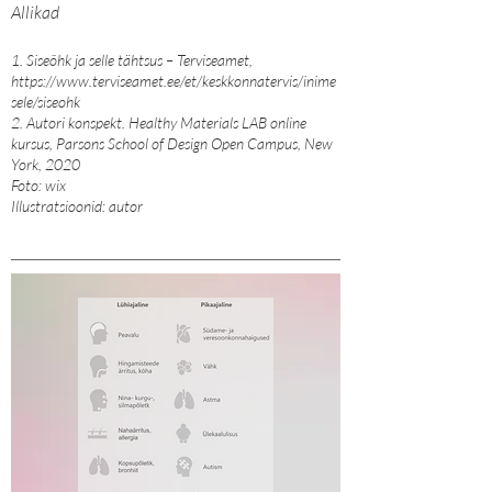
Allikad
1. Siseõhk ja selle tähtsus – Terviseamet,
https://www.terviseamet.ee/et/keskkonnatervis/inime
sele/siseohk
2. Autori konspekt. Healthy Materials LAB online
kursus, Parsons School of Design Open Campus, New
York, 2020
Foto: wix
Illustratsioonid: autor