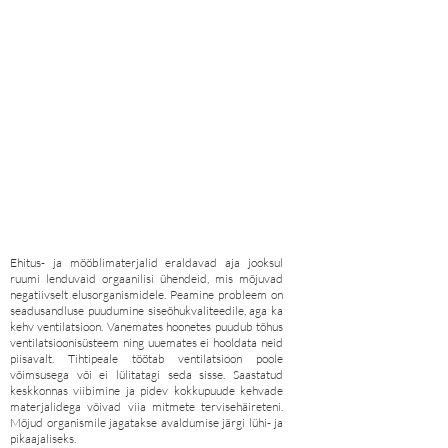
KASUTATAVATE
KEMIKAALIDE MÕJU
TERVISELE
Inimene veedab ligi 90% oma ajast siseruumis, kus
õhusaastatus võib olla 3-5 korda suurem kui
väliruumis. Õhureostuse kontsentratsioonid on
tõusnud viimastel kümnenditel tänu energiatõhusate
hoonete ehitusele ning ehitus- ja mööblimaterjalides
sünteetiliste ainete laialdasele kasutusele.¹ Kuidas
mõjub selline keskkond inimese tervisele?
Ehitus- ja mööblimaterjalid eraldavad aja jooksul
ruumi lenduvaid orgaanilisi ühendeid, mis mõjuvad
negatiivselt elusorganismidele. Peamine probleem on
seadusandluse puudumine siseõhukvaliteedile, aga ka
kehv ventilatsioon. Vanemates hoonetes puudub tõhus
ventilatsioonisüsteem ning uuemates ei hooldata neid
piisavalt. Tihtipeale töötab ventilatsioon poole
võimsusega või ei lülitatagi seda sisse. Saastatud
keskkonnas viibimine ja pidev kokkupuude kehvade
materjalidega võivad viia mitmete tervisehäireteni.
Mõjud organismile jagatakse avaldumise järgi lühi- ja
pikaajaliseks.